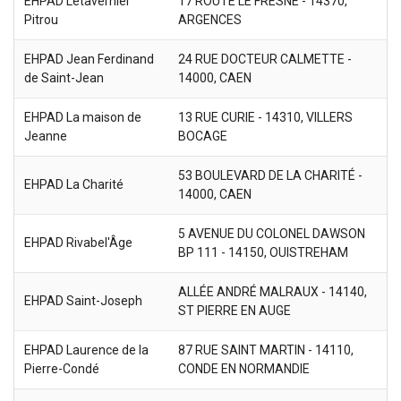
EHPAD Letavernier
17 ROUTE LE FRESNE - 14370,
Pitrou
ARGENCES
EHPAD Jean Ferdinand
24 RUE DOCTEUR CALMETTE -
de Saint-Jean
14000, CAEN
EHPAD La maison de
13 RUE CURIE - 14310, VILLERS
Jeanne
BOCAGE
53 BOULEVARD DE LA CHARITÉ -
EHPAD La Charité
14000, CAEN
5 AVENUE DU COLONEL DAWSON
EHPAD Rivabel'Âge
BP 111 - 14150, OUISTREHAM
ALLÉE ANDRÉ MALRAUX - 14140,
EHPAD Saint-Joseph
ST PIERRE EN AUGE
EHPAD Laurence de la
87 RUE SAINT MARTIN - 14110,
Pierre-Condé
CONDE EN NORMANDIE