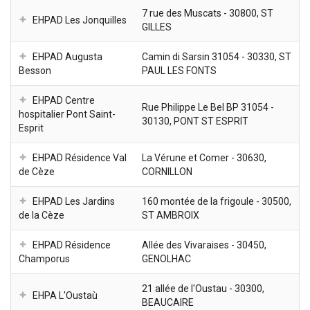
7 rue des Muscats - 30800, ST
EHPAD Les Jonquilles
GILLES
EHPAD Augusta
Camin di Sarsin 31054 - 30330, ST
Besson
PAUL LES FONTS
EHPAD Centre
Rue Philippe Le Bel BP 31054 -
hospitalier Pont Saint-
30130, PONT ST ESPRIT
Esprit
EHPAD Résidence Val
La Vérune et Comer - 30630,
de Cèze
CORNILLON
EHPAD Les Jardins
160 montée de la frigoule - 30500,
de la Cèze
ST AMBROIX
EHPAD Résidence
Allée des Vivaraises - 30450,
Champorus
GENOLHAC
21 allée de l'Oustau - 30300,
EHPA L'Oustaù
BEAUCAIRE