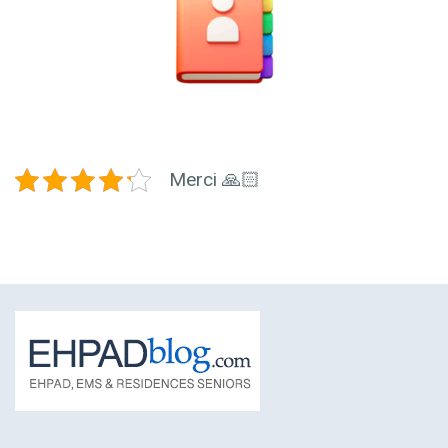
Merci 🙏🏻