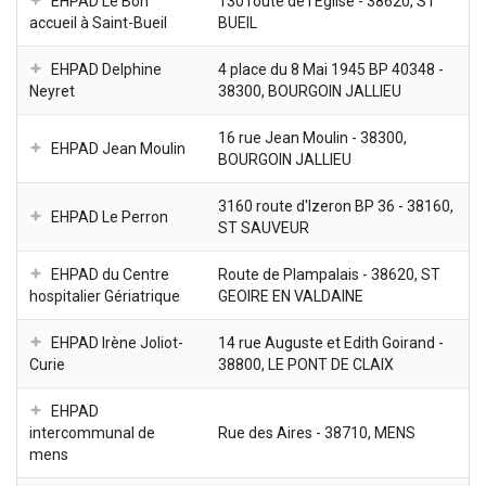
EHPAD Le Bon
130 route de l'Eglise - 38620, ST
accueil à Saint-Bueil
BUEIL
EHPAD Delphine
4 place du 8 Mai 1945 BP 40348 -
Neyret
38300, BOURGOIN JALLIEU
16 rue Jean Moulin - 38300,
EHPAD Jean Moulin
BOURGOIN JALLIEU
3160 route d'Izeron BP 36 - 38160,
EHPAD Le Perron
ST SAUVEUR
EHPAD du Centre
Route de Plampalais - 38620, ST
hospitalier Gériatrique
GEOIRE EN VALDAINE
EHPAD Irène Joliot-
14 rue Auguste et Edith Goirand -
Curie
38800, LE PONT DE CLAIX
EHPAD
intercommunal de
Rue des Aires - 38710, MENS
mens