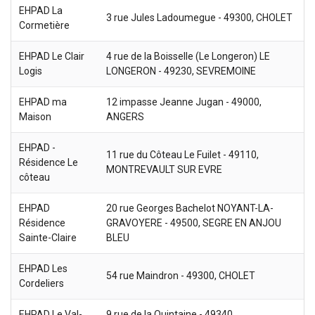
EHPAD La
3 rue Jules Ladoumegue - 49300, CHOLET
Cormetière
EHPAD Le Clair
4 rue de la Boisselle (Le Longeron) LE
Logis
LONGERON - 49230, SEVREMOINE
EHPAD ma
12 impasse Jeanne Jugan - 49000,
Maison
ANGERS
EHPAD -
11 rue du Côteau Le Fuilet - 49110,
Résidence Le
MONTREVAULT SUR EVRE
côteau
EHPAD
20 rue Georges Bachelot NOYANT-LA-
Résidence
GRAVOYERE - 49500, SEGRE EN ANJOU
Sainte-Claire
BLEU
EHPAD Les
54 rue Maindron - 49300, CHOLET
Cordeliers
EHPAD Le Val-
9 rue de la Quintaine - 49340,