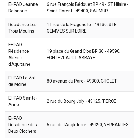
EHPAD Jeanne
6 rue François Bédouet BP 49 - ST Hilaire-
Delanoue
Saint-Florent - 49400, SAUMUR
Résidence Les
11 rue de la Fragonelle - 49130, STE
Trois Moulins
GEMMES SUR LOIRE
EHPAD
Résidence
19 place du Grand Clos BP 36 - 49590,
Aliénor
FONTEVRAUD L ABBAYE
d'Aquitaine
EHPAD Le Val
80 avenue du Parc - 49300, CHOLET
de Moine
EHPAD Sainte-
2 rue du Bourg Joly - 49125, TIERCE
Anne
EHPAD
Résidence des
6 rue de l'Angleterre - 49390, VERNANTES
Deux Clochers