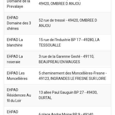
Domaine de la
49420, OMBREE D ANJOU
Prevalaye
EHPAD
52 rue de tressé - 49420, OMBREE D
Domaine des 3
ANJOU
chênes
EHPAD La
15 rue de l'Industrie BP 17 - 49280, LA
blanchine
TESSOUALLE
EHPAD La
3 rue de la Garenne Gesté - 49110,
roseraie
BEAUPREAU EN MAUGES
EHPAD Les
5 cheminement des Moncellières-Fresne -
Moncellières
49123, INGRANDES LE FRESNE SUR LOIRE
EHPAD
13 allee Paul Gauguin BP 27 - 49430,
Résidences Au
DURTAL
fil du Loir
EHPAD
6 place Andre Moine BP 9 - 49140,