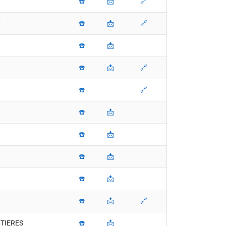
☎️
📩
🔗
T
☎️
📩
🔗
☎️
📩
☎️
📩
🔗
☎️
🔗
☎️
📩
☎️
📩
☎️
📩
☎️
📩
☎️
📩
🔗
NTIERES
☎️
📩