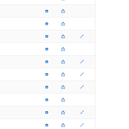
☎️
📩
☎️
📩
☎️
📩
🔗
☎️
📩
☎️
📩
🔗
☎️
📩
🔗
☎️
📩
🔗
☎️
📩
☎️
📩
🔗
☎️
📩
🔗