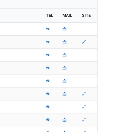
TEL
MAIL
SITE
☎️
📩
☎️
📩
🔗
☎️
📩
☎️
📩
☎️
📩
☎️
📩
🔗
☎️
🔗
☎️
📩
🔗