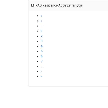
EHPAD Résidence Abbé Lefrançois
«
‹
...
1
2
3
4
5
6
7
...
›
»