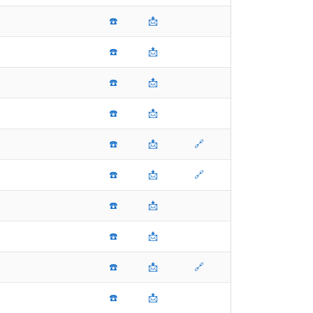
☎️
📩
☎️
📩
☎️
📩
☎️
📩
☎️
📩
🔗
☎️
📩
🔗
☎️
📩
☎️
📩
☎️
📩
🔗
☎️
📩