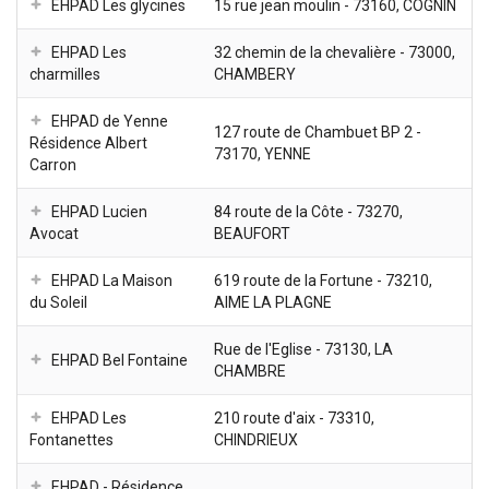
EHPAD Les glycines
15 rue jean moulin - 73160, COGNIN
EHPAD Les
32 chemin de la chevalière - 73000,
charmilles
CHAMBERY
EHPAD de Yenne
127 route de Chambuet BP 2 -
Résidence Albert
73170, YENNE
Carron
EHPAD Lucien
84 route de la Côte - 73270,
Avocat
BEAUFORT
EHPAD La Maison
619 route de la Fortune - 73210,
du Soleil
AIME LA PLAGNE
Rue de l'Eglise - 73130, LA
EHPAD Bel Fontaine
CHAMBRE
EHPAD Les
210 route d'aix - 73310,
Fontanettes
CHINDRIEUX
EHPAD - Résidence