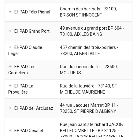
Chemin des berthets - 73100,
EHPAD Félix Pignal
BRISON ST INNOCENT
49 avenue du grand port BP 604 -
EHPAD Grand Port
73100, AIX LES BAINS
EHPAD Claude
457 chemin des trois-poiriers -
Léger
73200, ALBERTVILLE
EHPAD Les
Rue du chemin de fer - 73600,
Cordeliers
MOUTIERS
EHPAD La
Rue de la touvière - 73140, ST
Provalière
MICHEL DE MAURIENNE
44 rue Jacques Marret BP 11 -
EHPAD de l'Arclusaz
73250, ST PIERRE D ALBIGNY
Rue jean baptiste richard JACOB
EHPAD Cesalet
BELLECOMBETTE - BP 31125 -
73000, JACOB BELLECOMBETTE