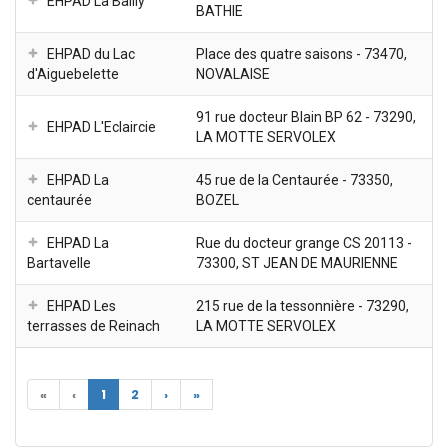
EHPAD La Bailly
BATHIE
EHPAD du Lac
Place des quatre saisons - 73470,
d'Aiguebelette
NOVALAISE
91 rue docteur Blain BP 62 - 73290,
EHPAD L'Eclaircie
LA MOTTE SERVOLEX
EHPAD La
45 rue de la Centaurée - 73350,
centaurée
BOZEL
EHPAD La
Rue du docteur grange CS 20113 -
Bartavelle
73300, ST JEAN DE MAURIENNE
EHPAD Les
215 rue de la tessonnière - 73290,
terrasses de Reinach
LA MOTTE SERVOLEX
«
‹
1
2
›
»