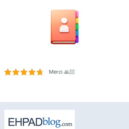
Merci 🙏🏻