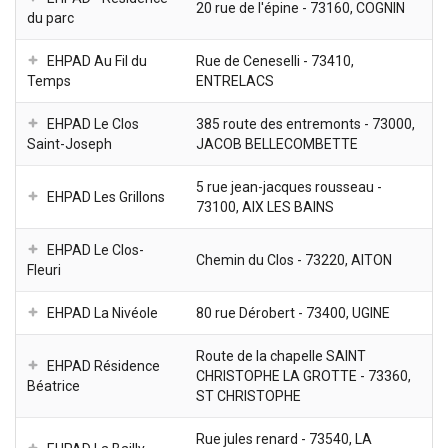
20 rue de l'épine - 73160, COGNIN
du parc
EHPAD Au Fil du
Rue de Ceneselli - 73410,
Temps
ENTRELACS
EHPAD Le Clos
385 route des entremonts - 73000,
Saint-Joseph
JACOB BELLECOMBETTE
5 rue jean-jacques rousseau -
EHPAD Les Grillons
73100, AIX LES BAINS
EHPAD Le Clos-
Chemin du Clos - 73220, AITON
Fleuri
EHPAD La Nivéole
80 rue Dérobert - 73400, UGINE
Route de la chapelle SAINT
EHPAD Résidence
CHRISTOPHE LA GROTTE - 73360,
Béatrice
ST CHRISTOPHE
Rue jules renard - 73540, LA