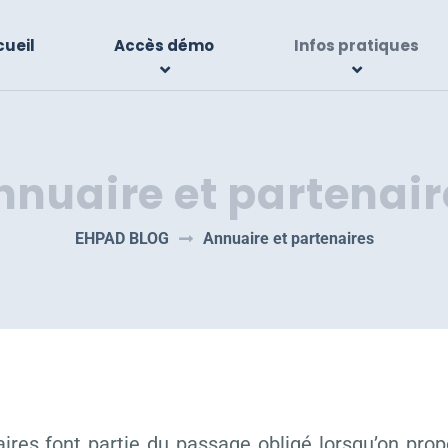
ueil
Accès démo
Infos pratiques
nnuaire et partenair
EHPAD BLOG
Annuaire et partenaires
ires font partie du passage obligé lorsqu’on prop