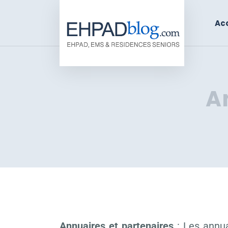
Acc
A
Annuaires et partenaires
: Les annua