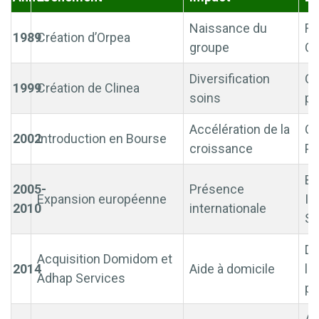
Naissance du
Fo
1989
Création d’Orpea
groupe
Cl
Diversification
Cl
1999
Création de Clinea
soins
ps
Accélération de la
Co
2002
Introduction en Bourse
croissance
Pa
Be
2005-
Présence
Expansion européenne
It
2010
internationale
Su
Di
Acquisition Domidom et
2014
Aide à domicile
le
Adhap Services
pe