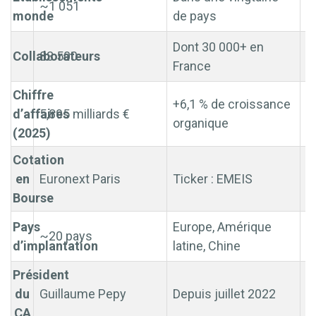
~1 051
e
monde
de pays
Dont 30 000+ en
Collaborateurs
83 500
e
France
Chiffre
+6,1 % de croissance
d’affaires
5,895 milliards €
E
organique
(2025)
Cotation
en
Euronext Paris
Ticker : EMEIS
E
Bourse
Pays
Europe, Amérique
~20 pays
e
d’implantation
latine, Chine
Président
du
Guillaume Pepy
Depuis juillet 2022
e
CA