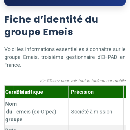
Fiche d’identité du
groupe Emeis
Voici les informations essentielles à connaître sur le
groupe Emeis, troisième gestionnaire d’EHPAD en
France.
Caractéristique
Détail
Précision
S
Nom
du
emeis (ex-Orpea)
Société à mission
e
groupe