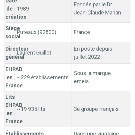
Date
Fondée par le Dr
de
1989
e
Jean-Claude Marian
création
Siège
Puteaux (92800)
France
e
social
Directeur
En poste depuis
Laurent Guillot
e
général
juillet 2022
EHPAD
Sous la marque
en
~229 établissements
P
emeis
France
Lits
EHPAD
~19 935 lits
3e groupe français
P
en
France
Établissements
Dans une vingtaine