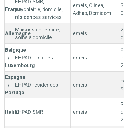
EHPAD, SMR,
emeis, Clinea,
350
France
psychiatrie, domicile,
Adhap, Domidom
30 
résidences services
Maisons de retraite,
2e
Allemagne
emeis
soins à domicile
du
Belgique
Pré
/
EHPAD, cliniques
emeis
mil
Luxembourg
20
Espagne
For
/
EHPAD, résidences
emeis
sud
Portugal
Ré
Italie
EHPAD, SMR
emeis
dep
20