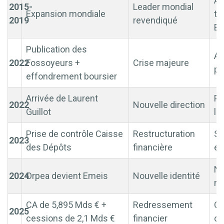
Au
2015-
Leader mondial
Expansion mondiale
tc
2019
revendiqué
Br
Publication des
Ac
2022
Fossoyeurs +
Crise majeure
pl
effondrement boursier
Arrivée de Laurent
Pl
2022
Nouvelle direction
Guillot
la
Prise de contrôle Caisse
Restructuration
Sa
2023
des Dépôts
financière
en
No
2024
Orpea devient Emeis
Nouvelle identité
no
CA de 5,895 Mds € +
Redressement
Cr
2025
cessions de 2,1 Mds €
financier
de